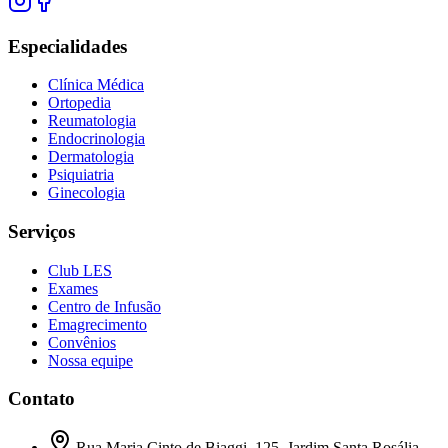
Especialidades
Clínica Médica
Ortopedia
Reumatologia
Endocrinologia
Dermatologia
Psiquiatria
Ginecologia
Serviços
Club LES
Exames
Centro de Infusão
Emagrecimento
Convênios
Nossa equipe
Contato
Rua Maria Cinto de Biaggi, 125
,
Jardim Santa Rosália
,