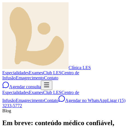
Clínica
LES
Especialidades
Exames
Club LES
Centro de
Infusão
Emagrecimento
Contato
Agendar consulta
Especialidades
Exames
Club LES
Centro de
Infusão
Emagrecimento
Contato
Agendar no WhatsApp
Ligar
(15)
3233-5772
Blog
Em breve: conteúdo médico confiável,